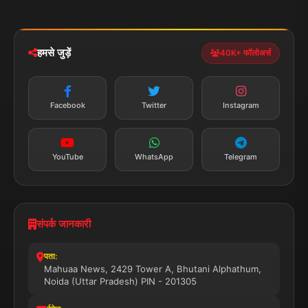
मोबाइल ऐप
iOS & Android
नेशनल
स्पोर्ट्स
डाउनलोड करें
हमसे जुड़ें
40K+ फॉलोअर्स
न्यूज़ अलर्ट
तत्काल अपडेट
Facebook
Twitter
Instagram
सब्सक्राइब करें
YouTube
WhatsApp
Telegram
संपर्क जानकारी
पता:
Mahuaa News, 2429 Tower A, Bhutani Alphathum,
Noida (Uttar Pradesh) PIN - 201305