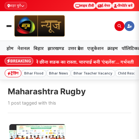
शहर चुनें
लाइव टीवी
ई-पेपर
रिपोर्टर बनें
होम
नेशनल
बिहार
झारखण्ड
उत्तर प्रदेश
एजुकेशन
क्राइम
पॉलिटिक
BREAKING
Bihar: बाढ़ ने छीना सड़क का रास्ता, चारपाई बनी ‘एंबुलेंस’… गर्भवती महि
ट्रेंडिंग
Bihar Flood
Bihar News
Bihar Teacher Vacancy
Child Rescue
Maharashtra Rugby
1 post tagged with this