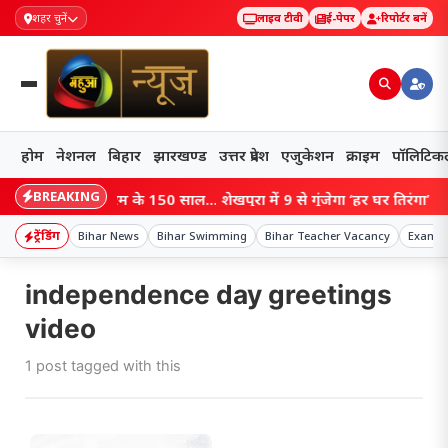
शहर चुनें
लाइव टीवी
ई-पेपर
रिपोर्टर बनें
होम
नेशनल
बिहार
झारखण्ड
उत्तर प्रदेश
एजुकेशन
क्राइम
पॉलिटिक
BREAKING
Bihar: वंदे मातरम के 150 साल… शेखपुरा में 9 से गूंजेगा ‘हर घर तिरंगा’ अभिय
ट्रेंडिंग
Bihar News
Bihar Swimming
Bihar Teacher Vacancy
Exam 
independence day greetings
video
1 post tagged with this