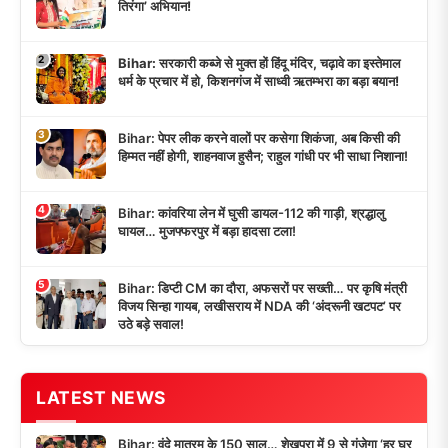
तिरंगा’ अभियान!
2
Bihar: सरकारी कब्जे से मुक्त हों हिंदू मंदिर, चढ़ावे का इस्तेमाल
धर्म के प्रचार में हो, किशनगंज में साध्वी ऋतम्भरा का बड़ा बयान!
3
Bihar: पेपर लीक करने वालों पर कसेगा शिकंजा, अब किसी की
हिम्मत नहीं होगी, शाहनवाज हुसैन; राहुल गांधी पर भी साधा निशाना!
4
Bihar: कांवरिया लेन में घुसी डायल-112 की गाड़ी, श्रद्धालु
घायल… मुजफ्फरपुर में बड़ा हादसा टला!
5
Bihar: डिप्टी CM का दौरा, अफसरों पर सख्ती… पर कृषि मंत्री
विजय सिन्हा गायब, लखीसराय में NDA की ‘अंदरूनी खटपट’ पर
उठे बड़े सवाल!
LATEST NEWS
Bihar: वंदे मातरम के 150 साल… शेखपुरा में 9 से गूंजेगा ‘हर घर