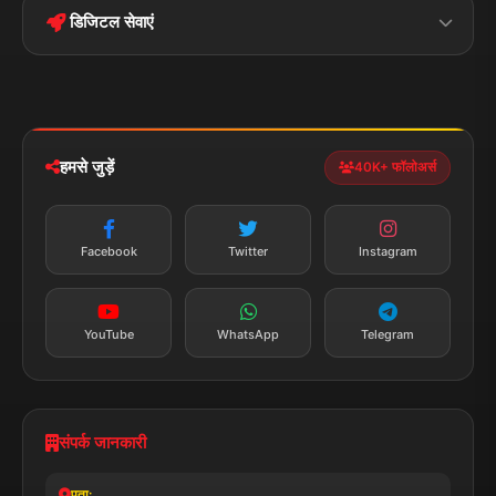
डिजिटल सेवाएं
पॉलिटिकल
Privacy Policy
झारखण्ड
मोबाइल ऐप
iOS & Android
नेशनल
स्पोर्ट्स
डाउनलोड करें
हमसे जुड़ें
40K+ फॉलोअर्स
न्यूज़ अलर्ट
तत्काल अपडेट
Facebook
Twitter
Instagram
सब्सक्राइब करें
YouTube
WhatsApp
Telegram
संपर्क जानकारी
पता: