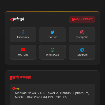
मोबाइल ऐप
iOS & Android
नेशनल
स्पोर्ट्स
डाउनलोड करें
हमसे जुड़ें
40K+ फॉलोअर्स
न्यूज़ अलर्ट
तत्काल अपडेट
Facebook
Twitter
Instagram
सब्सक्राइब करें
YouTube
WhatsApp
Telegram
संपर्क जानकारी
पता:
Mahuaa News, 2429 Tower A, Bhutani Alphathum,
Noida (Uttar Pradesh) PIN - 201305