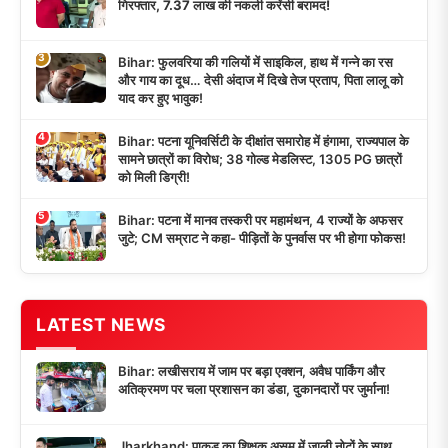
गिरफ्तार, 7.37 लाख की नकली करेंसी बरामद!
3
Bihar: फुलवरिया की गलियों में साइकिल, हाथ में गन्ने का रस
और गाय का दूध… देसी अंदाज में दिखे तेज प्रताप, पिता लालू को
याद कर हुए भावुक!
4
Bihar: पटना यूनिवर्सिटी के दीक्षांत समारोह में हंगामा, राज्यपाल के
सामने छात्रों का विरोध; 38 गोल्ड मेडलिस्ट, 1305 PG छात्रों
को मिली डिग्री!
5
Bihar: पटना में मानव तस्करी पर महामंथन, 4 राज्यों के अफसर
जुटे; CM सम्राट ने कहा- पीड़ितों के पुनर्वास पर भी होगा फोकस!
LATEST NEWS
Bihar: लखीसराय में जाम पर बड़ा एक्शन, अवैध पार्किंग और
अतिक्रमण पर चला प्रशासन का डंडा, दुकानदारों पर जुर्माना!
Jharkhand: पाकुड़ का शिक्षक असम में जाली नोटों के साथ