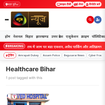
शहर चुनें
लाइव टीवी
ई-पेपर
रिपोर्टर बनें
होम
नेशनल
बिहार
झारखण्ड
उत्तर प्रदेश
एजुकेशन
क्राइम
पॉलिटिक
BREAKING
Bihar: लखीसराय में जाम पर बड़ा एक्शन, अवैध पार्किंग और अतिक्रमण पर चला प
ट्रेंडिंग
Amrapali Dubey
Assam Police
Begusarai News
Cyber Fraud
Healthcare Bihar
1 post tagged with this