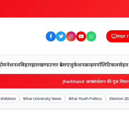
लाइव 
होम
नेशनल
बिहार
झारखण्ड
उत्तर प्रदेश
एजुकेशन
क्राइम
पॉलिटिकल
सेहत
Jharkhand: छात्र आंदोलन की गूंज विधानसभा तक पहुंच
Exhibition
Bihar University News
Bihar Youth Politics
Election 20