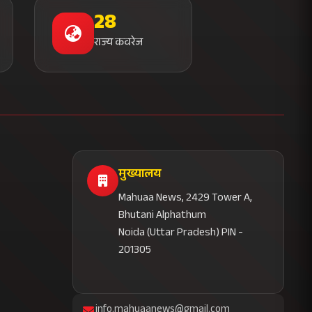
28
राज्य कवरेज
मुख्यालय
Mahuaa News, 2429 Tower A,
Bhutani Alphathum
Noida (Uttar Pradesh) PIN -
201305
info.mahuaanews@gmail.com