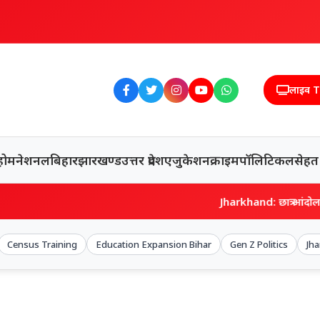
लाइव 
होम
नेशनल
बिहार
झारखण्ड
उत्तर प्रदेश
एजुकेशन
क्राइम
पॉलिटिकल
सेहत
Jharkhand: छात्र आंदोलन की गूंज वि
Census Training
Education Expansion Bihar
Gen Z Politics
Jha