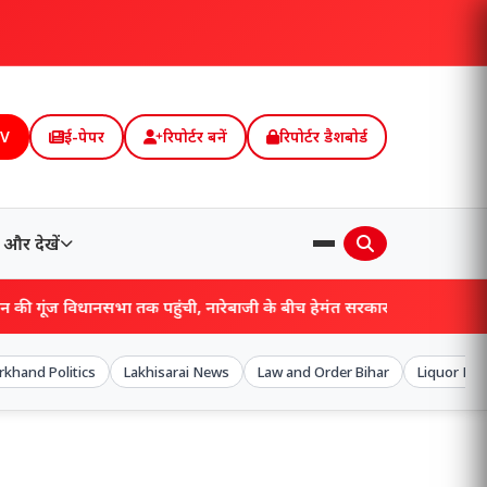
TV
ई-पेपर
रिपोर्टर बनें
रिपोर्टर डैशबोर्ड
और देखें
धानसभा तक पहुंची, नारेबाजी के बीच हेमंत सरकार ने पेश किया अनुपूरक बजट!
rkhand Politics
Lakhisarai News
Law and Order Bihar
Liquor Maf