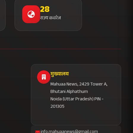
28
राज्य कवरेज
मुख्यालय
Mahuaa News, 2429 Tower A,
Bhutani Alphathum
Noida (Uttar Pradesh) PIN -
201305
info.mahuaanews@gmail.com