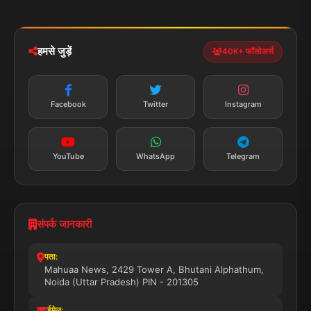
iOS & Android
नेशनल
स्पोर्ट्स
डाउनलोड करें
हमसे जुड़ें
40K+ फॉलोअर्स
न्यूज़ अलर्ट
तत्काल अपडेट
Facebook
Twitter
Instagram
सब्सक्राइब करें
YouTube
WhatsApp
Telegram
संपर्क जानकारी
पता:
Mahuaa News, 2429 Tower A, Bhutani Alphathum,
Noida (Uttar Pradesh) PIN - 201305
ईमेल: