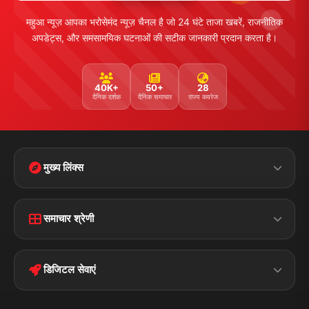
महुआ न्यूज़ आपका भरोसेमंद न्यूज़ चैनल है जो 24 घंटे ताजा खबरें, राजनीतिक
अपडेट्स, और समसामयिक घटनाओं की सटीक जानकारी प्रदान करता है।
40K+
50+
28
दैनिक दर्शक
दैनिक समाचार
राज्य कवरेज
मुख्य लिंक्स
Home
Contact Us
समाचार श्रेणी
Terms &
Disclaimer
बिहार
क्राइम
Conditions
डिजिटल सेवाएं
पॉलिटिकल
Privacy Policy
झारखण्ड
मोबाइल ऐप