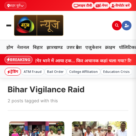
शहर चुनें
लाइव टीवी
ई-पेपर
रिपोर्टर बनें
होम
नेशनल
बिहार
झारखण्ड
उत्तर प्रदेश
एजुकेशन
क्राइम
पॉलिटिक
BREAKING
Bihar: मुंगेर थाने में आया ट्रक… फिर अचानक कहां चला गया? रिसीविं
ट्रेंडिंग
ATM Fraud
Bail Order
College Affiliation
Education Crisis
Bihar Vigilance Raid
2 posts tagged with this