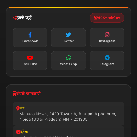
iOS & Android
नेशनल
स्पोर्ट्स
डाउनलोड करें
हमसे जुड़ें
40K+ फॉलोअर्स
न्यूज़ अलर्ट
तत्काल अपडेट
Facebook
Twitter
Instagram
सब्सक्राइब करें
YouTube
WhatsApp
Telegram
संपर्क जानकारी
पता:
Mahuaa News, 2429 Tower A, Bhutani Alphathum,
Noida (Uttar Pradesh) PIN - 201305
ईमेल: