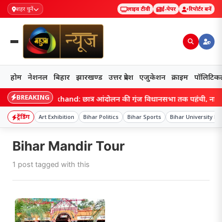
शहर चुनें
लाइव टीवी
ई-पेपर
रिपोर्टर बनें
होम
नेशनल
बिहार
झारखण्ड
उत्तर प्रदेश
एजुकेशन
क्राइम
पॉलिटिक
BREAKING
Jharkhand: छात्र आंदोलन की गूंज विधानसभा तक पहुंची, नारेबाजी
ट्रेंडिंग
Art Exhibition
Bihar Politics
Bihar Sports
Bihar University N
Bihar Mandir Tour
1 post tagged with this