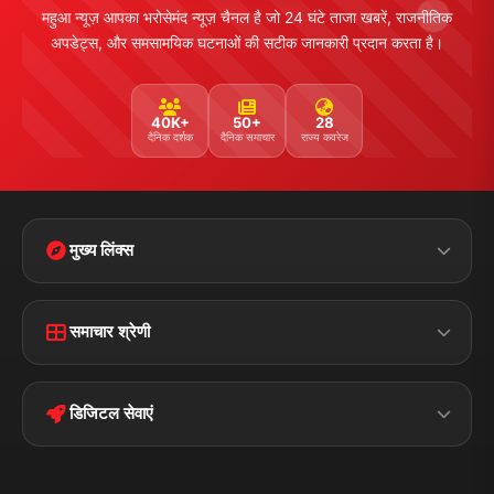
महुआ न्यूज़ आपका भरोसेमंद न्यूज़ चैनल है जो 24 घंटे ताजा खबरें, राजनीतिक
अपडेट्स, और समसामयिक घटनाओं की सटीक जानकारी प्रदान करता है।
40K+
50+
28
दैनिक दर्शक
दैनिक समाचार
राज्य कवरेज
मुख्य लिंक्स
Home
Contact Us
समाचार श्रेणी
Terms &
Disclaimer
बिहार
क्राइम
Conditions
डिजिटल सेवाएं
पॉलिटिकल
Privacy Policy
झारखण्ड
मोबाइल ऐप