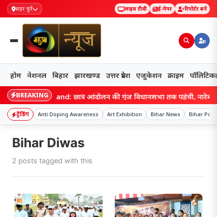
शहर चुनें
लाइव टीवी
ई-पेपर
रिपोर्टर बनें
होम
नेशनल
बिहार
झारखण्ड
उत्तर प्रदेश
एजुकेशन
क्राइम
पॉलिटिक
BREAKING
Jharkhand: छात्र आंदोलन की गूंज विधानसभा तक पहुंची, नारेबाजी क
ट्रेंडिंग
Anti Doping Awareness
Art Exhibition
Bihar News
Bihar Polit
Bihar Diwas
2 posts tagged with this