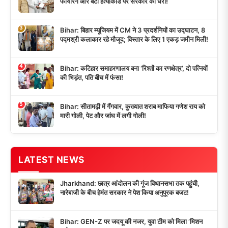
फायरिंग और बंटी हत्याकांड पर सरकार को घेरा!
3
Bihar: बिहार म्यूजियम में CM ने 3 प्रदर्शनियों का उद्घाटन, 8
पद्मश्री कलाकार रहे मौजूद; विस्तार के लिए 1 एकड़ जमीन मिली!
4
Bihar: कटिहार समाहरणालय बना ‘रिश्तों का रणक्षेत्र’, दो पत्नियों
की भिड़ंत, पति बीच में फंसा!
5
Bihar: सीतामढ़ी में गैंगवार, कुख्यात शराब माफिया गणेश राय को
मारी गोली, पेट और जांघ में लगी गोली!
LATEST NEWS
Jharkhand: छात्र आंदोलन की गूंज विधानसभा तक पहुंची,
नारेबाजी के बीच हेमंत सरकार ने पेश किया अनुपूरक बजट!
Bihar: GEN-Z पर जदयू की नजर, युवा टीम को मिला ‘मिशन