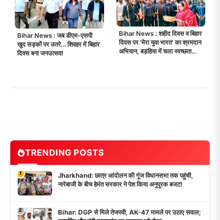
Bihar News : शहीद दिवस व बिहार
Bihar News : जब डीएम-एसपी
दिवस पर ‘मेरा युवा भारत’ का श्रमदान
खुद सड़कों पर उतरे… शिवहर में बिहार
अभियान, बड़हिया में चला स्वच्छता
दिवस बना जनउत्सव!
महाअभियान!
TRENDING POSTS
1
Jharkhand: छात्र आंदोलन की गूंज विधानसभा तक पहुंची,
नारेबाजी के बीच हेमंत सरकार ने पेश किया अनुपूरक बजट!
2
Bihar: DGP से मिले तेजस्वी, AK-47 मामले पर उठाए सवाल;