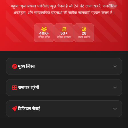
महुआ न्यूज़ आपका भरोसेमंद न्यूज़ चैनल है जो 24 घंटे ताजा खबरें, राजनीतिक
अपडेट्स, और समसामयिक घटनाओं की सटीक जानकारी प्रदान करता है।
40K+
50+
28
दैनिक दर्शक
दैनिक समाचार
राज्य कवरेज
मुख्य लिंक्स
Home
Contact Us
समाचार श्रेणी
Terms &
Disclaimer
बिहार
क्राइम
Conditions
डिजिटल सेवाएं
पॉलिटिकल
Privacy Policy
झारखण्ड
मोबाइल ऐप