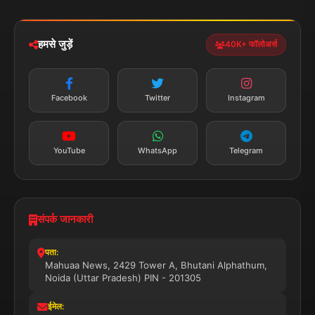
iOS & Android
नेशनल
स्पोर्ट्स
डाउनलोड करें
हमसे जुड़ें
40K+ फॉलोअर्स
न्यूज़ अलर्ट
तत्काल अपडेट
Facebook
Twitter
Instagram
सब्सक्राइब करें
YouTube
WhatsApp
Telegram
संपर्क जानकारी
पता:
Mahuaa News, 2429 Tower A, Bhutani Alphathum,
Noida (Uttar Pradesh) PIN - 201305
ईमेल: