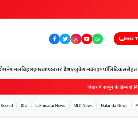
लाइव 
होम
नेशनल
बिहार
झारखण्ड
उत्तर प्रदेश
एजुकेशन
क्राइम
पॉलिटिकल
सेहत
बिहार में साबुन के डिब्बे से निकली 50 लाख की हे
 Seized
JDU
Lakhisarai News
MLC News
Nalanda News
P