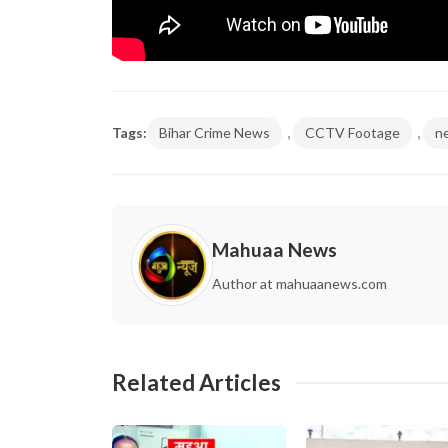
,
,
Tags:
Bihar Crime News
CCTV Footage
n
Mahuaa News
Author at mahuaanews.com
Related Articles