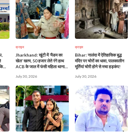
क्राइम
क्राइम
प,
Jharkhand: खूंटी में ‘मैडम का
Bihar: नालंदा में ऐतिहासिक बुद्ध
े
खेल’ खत्म, 50 हजार लेते रंगे हाथ
मंदिर पर चोरों का धावा, पालकालीन
के
ACB के जाल में फंसी महिला थाना
मूर्तियां चोरी होने से मचा हड़कंप!
प्रभारी!
July 30, 2026
July 30, 2026