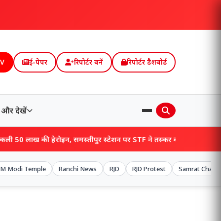
TV
ई-पेपर
रिपोर्टर बनें
रिपोर्टर डैशबोर्ड
और देखें
रोइन, समस्तीपुर स्टेशन पर STF ने तस्कर को दबोचा, खुलेंगे बड़े राज!
M Modi Temple
Ranchi News
RJD
RJD Protest
Samrat Chaud