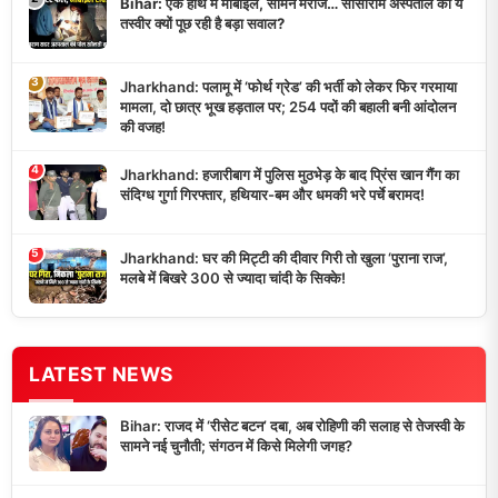
Bihar: एक हाथ में मोबाइल, सामने मरीज… सासाराम अस्पताल की ये
तस्वीर क्यों पूछ रही है बड़ा सवाल?
3
Jharkhand: पलामू में ‘फोर्थ ग्रेड’ की भर्ती को लेकर फिर गरमाया
मामला, दो छात्र भूख हड़ताल पर; 254 पदों की बहाली बनी आंदोलन
की वजह!
4
Jharkhand: हजारीबाग में पुलिस मुठभेड़ के बाद प्रिंस खान गैंग का
संदिग्ध गुर्गा गिरफ्तार, हथियार-बम और धमकी भरे पर्चे बरामद!
5
Jharkhand: घर की मिट्टी की दीवार गिरी तो खुला ‘पुराना राज’,
मलबे में बिखरे 300 से ज्यादा चांदी के सिक्के!
LATEST NEWS
Bihar: राजद में ‘रीसेट बटन’ दबा, अब रोहिणी की सलाह से तेजस्वी के
सामने नई चुनौती; संगठन में किसे मिलेगी जगह?