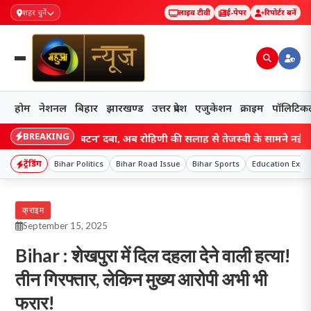
शहर चुनें
लाइव टीवी
ई-पेपर
रिपोर्टर बनें
होम
नेशनल
बिहार
झारखण्ड
उत्तर प्रदेश
एजुकेशन
क्राइम
पॉलिटिक
BREAKING
में ‘रीसेट बटन’ दबा, अब रोहिणी की सलाह से तेजस्वी के सामने नई चुनौती; संग
ट्रेंडिंग
Bihar Politics
Bihar Road Issue
Bihar Sports
Education Expa
क्राइम
September 15, 2025
Bihar : शेखपुरा में दिल दहला देने वाली हत्या!
तीन गिरफ्तार, लेकिन मुख्य आरोपी अभी भी
फरार!