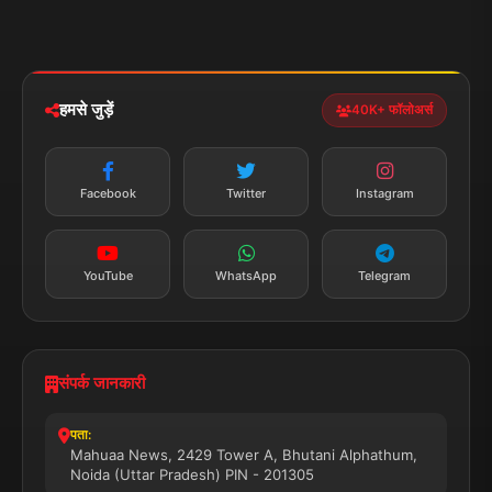
पॉलिटिकल
Privacy Policy
झारखण्ड
मोबाइल ऐप
iOS & Android
नेशनल
स्पोर्ट्स
डाउनलोड करें
हमसे जुड़ें
40K+ फॉलोअर्स
न्यूज़ अलर्ट
तत्काल अपडेट
Facebook
Twitter
Instagram
सब्सक्राइब करें
YouTube
WhatsApp
Telegram
संपर्क जानकारी
पता:
Mahuaa News, 2429 Tower A, Bhutani Alphathum,
Noida (Uttar Pradesh) PIN - 201305