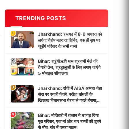
TRENDING POSTS
1
Jharkhand: रामगढ़ में 8-9 अगस्त को
लगेगा विशेष मतदाता शिविर, एक ही बूथ पर
जुड़ेंगे परिवार के सभी नाम!
2
Bihar: श्रृंगीऋषि धाम श्रावणी मेले की
तैयारी तेज, श्रद्धालुओं के लिए लगाए जाएंगे
5 मोबाइल शौचालय!
3
Jharkhand: रांची में AISA अध्यक्ष नेहा
बोरा पर स्याही फेंकी, परीक्षा धांधली के
खिलाफ विधानसभा घेराव से पहले हंगामा;
CM बोले- छात्रों से बातचीत को तैयार!
4
Bihar: मोतिहारी में तालाब ने उजाड़ दिया
पूरा परिवार, एक मां और चार बच्चों की डूबने
से मौत; गांव में पसरा मातम!