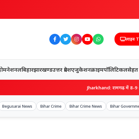
लाइव 
होम
नेशनल
बिहार
झारखण्ड
उत्तर प्रदेश
एजुकेशन
क्राइम
पॉलिटिकल
सेहत
Jharkhand: रामगढ़ में 8-9 अगस्त को लगेग
Begusarai News
Bihar Crime
Bihar Crime News
Bihar Governm