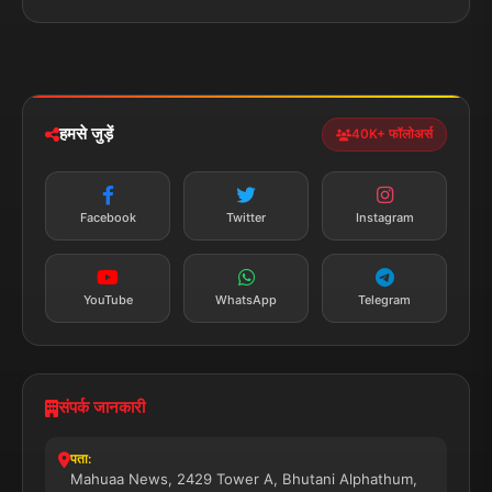
पॉलिटिकल
Privacy Policy
झारखण्ड
मोबाइल ऐप
iOS & Android
नेशनल
स्पोर्ट्स
डाउनलोड करें
हमसे जुड़ें
40K+ फॉलोअर्स
न्यूज़ अलर्ट
तत्काल अपडेट
Facebook
Twitter
Instagram
सब्सक्राइब करें
YouTube
WhatsApp
Telegram
संपर्क जानकारी
पता:
Mahuaa News, 2429 Tower A, Bhutani Alphathum,