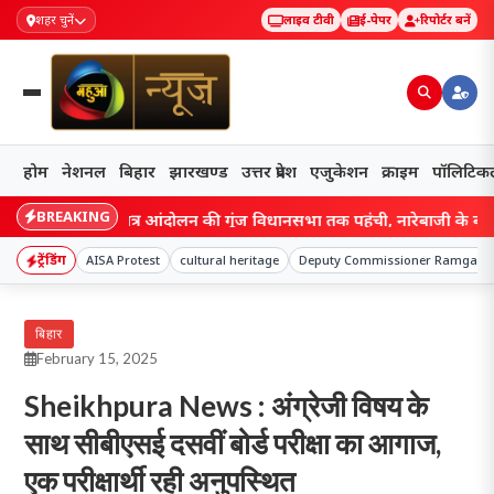
शहर चुनें
लाइव टीवी
ई-पेपर
रिपोर्टर बनें
होम
नेशनल
बिहार
झारखण्ड
उत्तर प्रदेश
एजुकेशन
क्राइम
पॉलिटिक
BREAKING
khand: छात्र आंदोलन की गूंज विधानसभा तक पहुंची, नारेबाजी के बीच हेमंत 
ट्रेंडिंग
AISA Protest
cultural heritage
Deputy Commissioner Ramgarh
बिहार
February 15, 2025
Sheikhpura News : अंग्रेजी विषय के
साथ सीबीएसई दसवीं बोर्ड परीक्षा का आगाज,
एक परीक्षार्थी रही अनुपस्थित