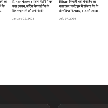
करी का
Bihar News : पटना में STF का
Bihar: सिपाही भर्ती में सेटिंग का
थ के
बड़ा एक्शन, लॉरेंस बिश्नोई गैंग के
बड़ा खेल? कटिहार में सॉल्वर गैंग के
र!
बिहार प्रभारी को लगी गोली!
दो संदिग्ध गिरफ्तार, 100 से ज्यादा
सर्टिफिकेट बरामद!
January 22, 2026
July 19, 2026