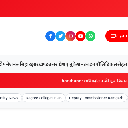
लाइव 
होम
नेशनल
बिहार
झारखण्ड
उत्तर प्रदेश
एजुकेशन
क्राइम
पॉलिटिकल
सेहत
Jharkhand: छात्र आंदोलन की गूंज विधानसभा तक पहुंची, नारेबाजी
ersity News
Degree Colleges Plan
Deputy Commissioner Ramgarh