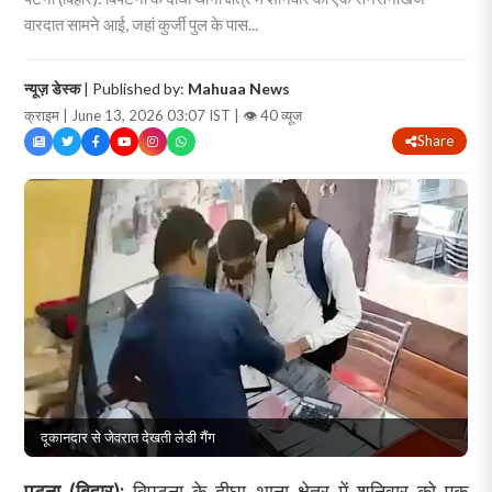
वारदात सामने आई, जहां कुर्जी पुल के पास...
न्यूज़ डेस्क
| Published by:
Mahuaa News
क्राइम | June 13, 2026 03:07 IST |
👁 40 व्यूज
Share
दूकानदार से जेवरात देखती लेडी गैंग
पटना (बिहार):
बिपटना के दीघा थाना क्षेत्र में शनिवार को एक