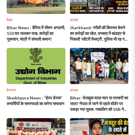
बिहार
क्राइम
Bihar News : बैरिया में भीषण अगलगी,
Jharkhand: गरीबों की किस्मत बेचने
150 घर जलकर राख, करोड़ों का
का करोड़ों का खेल, धनबाद में खंडहर से
नुकसान, मंत्री ने संभाली कमान!
निकली ‘लॉटरी फैक्ट्री’, पुलिस भी रह गई
हैरान!
बिजनेस
क्राइम
Sheikhpura News : “हेल्प डेस्क”
Bihar: फेसबुक वाला प्यार या तस्करी का
लभार्थियों के समस्याओ का करेगा समाधान
जाल? नेपाल ले जाने से पहले बॉर्डर पर
पकड़ा गया युवक, नाबालिग को SSB ने
बचाया!