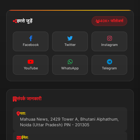
iOS & Android
नेशनल
स्पोर्ट्स
डाउनलोड करें
हमसे जुड़ें
40K+ फॉलोअर्स
न्यूज़ अलर्ट
तत्काल अपडेट
Facebook
Twitter
Instagram
सब्सक्राइब करें
YouTube
WhatsApp
Telegram
संपर्क जानकारी
पता:
Mahuaa News, 2429 Tower A, Bhutani Alphathum,
Noida (Uttar Pradesh) PIN - 201305
ईमेल: