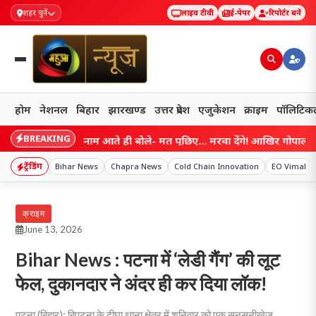
शहर चुनें
लाइव टीवी
ई-पेपर
रिपोर्टर बनें
होम
नेशनल
बिहार
झारखण्ड
उत्तर प्रदेश
एजुकेशन
क्राइम
पॉलिटिक
BREAKING
ाट चौधरी का नाम आते ही बोले- मत पूछिए… मरवा देंगे! आखिर गोपाल मंडल ने ऐ
ट्रेंडिंग
Bihar News
Chapra News
Cold Chain Innovation
EO Vimal C
क्राइम
June 13, 2026
Bihar News : पटना में ‘लेडी गैंग’ की लूट
फेल, दुकानदार ने अंदर ही कर दिया लॉक!
पटना (बिहार): बिपटना के दीघा थाना क्षेत्र में शनिवार को एक सनसनीखेज