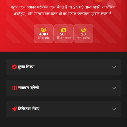
महुआ न्यूज़ आपका भरोसेमंद न्यूज़ चैनल है जो 24 घंटे ताजा खबरें, राजनीतिक
अपडेट्स, और समसामयिक घटनाओं की सटीक जानकारी प्रदान करता है।
40K+
50+
28
दैनिक दर्शक
दैनिक समाचार
राज्य कवरेज
मुख्य लिंक्स
Home
Contact Us
समाचार श्रेणी
Terms &
Disclaimer
बिहार
क्राइम
Conditions
डिजिटल सेवाएं
पॉलिटिकल
Privacy Policy
झारखण्ड
मोबाइल ऐप