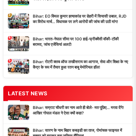
3
Bihar: EO विमल कुमार हत्याकांड पर डेहरी में सियासी उबाल, RJD
का विरोध मार्च… विधायक पर लगे आरोपों की जांच की उठी मांग!
4
Bihar: भारत-नेपाल सीमा पर 100 हाई-फ्रीक्वेंसी वॉकी-टॉकी
बरामद, जांच एजेंसियां अलर्ट!
5
Bihar: रोटरी क्लब ऑफ लखीसराय का आगाज, सेवा और शिक्षा के नए
केंद्र के रूप में तैयार हुआ रतन बाबू मेमोरियल हॉल!
LATEST NEWS
Bihar: सम्राट चौधरी का नाम आते ही बोले- मत पूछिए… मरवा देंगे!
आखिर गोपाल मंडल ने ऐसा क्यों कहा?
Bihar: सारण के नाम बिहार कबड्डी का ताज, रोमांचक फाइनल में
बक्सर को हराकर बना जूनियर चैंपियन!