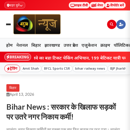
शहर चुनें
लाइव टीवी
ई-पेपर
रिपोर्टर बनें
होम
नेशनल
बिहार
झारखण्ड
उत्तर प्रदेश
एजुकेशन
क्राइम
पॉलिटिक
BREAKING
री में रेलवे का बड़ा टिकट चेकिंग अभियान, 199 बेटिकट यात्री पकड़े गए; 1.10 ल
ट्रेंडिंग
Amit Shah
BFCL Sports CSR
bihar railway news
BJP Jharkha
बिहार
April 13, 2026
Bihar News : सरकार के खिलाफ सड़कों
पर उतरे नगर निकाय कर्मी!
नालंदा: नगर निकाय कर्मियों का गुस्सा एक बार फिर सड़क पर फूट पड़ा। नालंदा