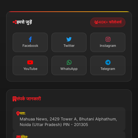
iOS & Android
नेशनल
स्पोर्ट्स
डाउनलोड करें
हमसे जुड़ें
40K+ फॉलोअर्स
न्यूज़ अलर्ट
तत्काल अपडेट
Facebook
Twitter
Instagram
सब्सक्राइब करें
YouTube
WhatsApp
Telegram
संपर्क जानकारी
पता:
Mahuaa News, 2429 Tower A, Bhutani Alphathum,
Noida (Uttar Pradesh) PIN - 201305
ईमेल: