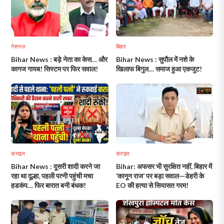
नेशनल
बिहार
Bihar News : बड़े नेता का केस… और
Bihar News : सुपौल में नशे के
कागज गायब! सिस्टम पर फिर सवाल!
खिलाफ बिगुल… समाज हुआ एकजुट!
क्राइम
क्राइम
Bihar News : दूसरी शादी करने जा
Bihar: अफसर भी सुरक्षित नहीं, बिहार में
रहा था दूल्हा, पहली पत्नी पहुंची मचा
‘कानून राज’ पर बड़ा सवाल—डेहरी के
हडकंप… फिर बारात बनी बंधक!
EO की हत्या से सियासत गरम!