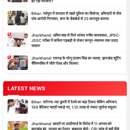
हट रही सरकार?
3
Bihar: मधेपुरा में वारदात से पहले पुलिस का शिकंजा, हथियारों से लैस
पांच आरोपी गिरफ्तार, कार के डैशबोर्ड से 25 कारतूस बरामद
4
Jharkhand: अमित शाह से मिले सांसद मनीष जायसवाल, JPSC-
JSSC परीक्षा में कथित गड़बड़ी से लेकर कानून-व्यवस्था तक उठाए
सवाल!
5
Jharkhand: रामगढ़ के सोनू प्रताप सिंह का जलवा, झारखंड शूटिंग
चैंपियनशिप में जीते गोल्ड और सिल्वर!
LATEST NEWS
Bihar: तारेगना-जट डुमरी में रेलवे का बड़ा टिकट चेकिंग अभियान,
199 बेटिकट यात्री पकड़े गए; 1.10 लाख से ज्यादा जुर्माना वसूला!
Jharkhand: छात्रों पर लाठीचार्ज के विरोध में 11 अगस्त को
झारखंड बंद, भाजपा का ऐलान, बाबूलाल बोले- CBI जांच से क्यों पीछे