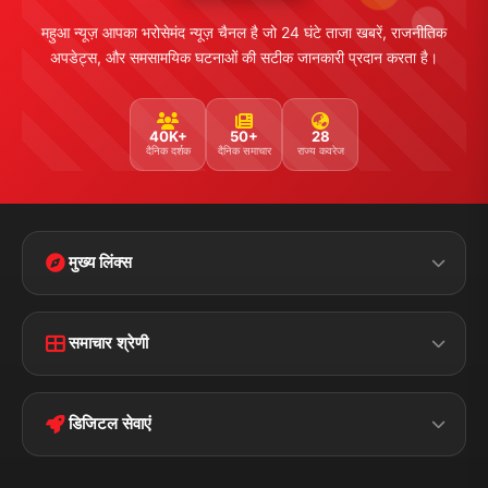
महुआ न्यूज़ आपका भरोसेमंद न्यूज़ चैनल है जो 24 घंटे ताजा खबरें, राजनीतिक
अपडेट्स, और समसामयिक घटनाओं की सटीक जानकारी प्रदान करता है।
40K+
50+
28
दैनिक दर्शक
दैनिक समाचार
राज्य कवरेज
मुख्य लिंक्स
Home
Contact Us
समाचार श्रेणी
Terms &
Disclaimer
बिहार
क्राइम
Conditions
डिजिटल सेवाएं
पॉलिटिकल
Privacy Policy
झारखण्ड
मोबाइल ऐप