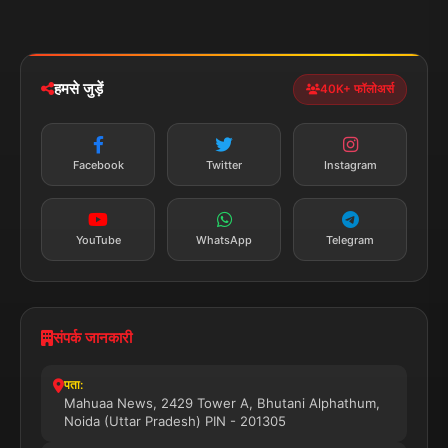
मोबाइल ऐप
iOS & Android
नेशनल
स्पोर्ट्स
डाउनलोड करें
हमसे जुड़ें
40K+ फॉलोअर्स
न्यूज़ अलर्ट
तत्काल अपडेट
Facebook
Twitter
Instagram
सब्सक्राइब करें
YouTube
WhatsApp
Telegram
संपर्क जानकारी
पता:
Mahuaa News, 2429 Tower A, Bhutani Alphathum,
Noida (Uttar Pradesh) PIN - 201305