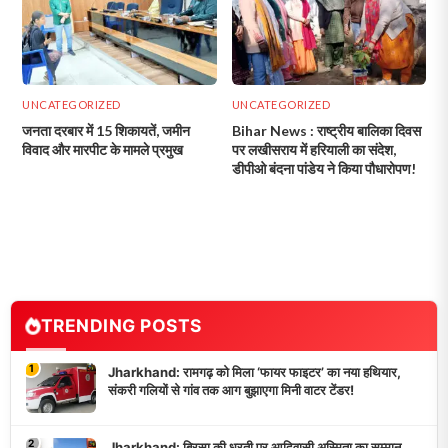
UNCATEGORIZED
UNCATEGORIZED
जनता दरबार में 15 शिकायतें, जमीन
Bihar News : राष्ट्रीय बालिका दिवस
विवाद और मारपीट के मामले प्रमुख
पर लखीसराय में हरियाली का संदेश,
डीपीओ बंदना पांडेय ने किया पौधारोपण!
TRENDING POSTS
1
Jharkhand: रामगढ़ को मिला ‘फायर फाइटर’ का नया हथियार,
संकरी गलियों से गांव तक आग बुझाएगा मिनी वाटर टेंडर!
2
Jharkhand: बिरसा की धरती पर आदिवासी अस्मिता का सम्मान,