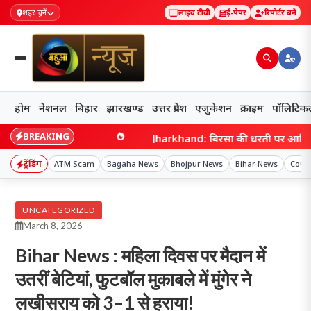
शहर चुनें
लाइव टीवी
ई-पेपर
रिपोर्टर बनें
होम
नेशनल
बिहार
झारखण्ड
उत्तर प्रदेश
एजुकेशन
क्राइम
पॉलिटिक
BREAKING
टेंडर!
Jharkhand: बिरसा की धरती पर आदिवासी अस्मिता क
ट्रेंडिंग
ATM Scam
Bagaha News
Bhojpur News
Bihar News
Count
UNCATEGORIZED
March 8, 2026
Bihar News : महिला दिवस पर मैदान में
उतरीं बेटियां, फुटबॉल मुकाबले में मुंगेर ने
लखीसराय को 3–1 से हराया!