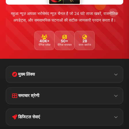
महुआ न्यूज़ आपका भरोसेमंद न्यूज़ चैनल है जो 24 घंटे ताजा खबरें, राजनीतिक
अपडेट्स, और समसामयिक घटनाओं की सटीक जानकारी प्रदान करता है।
40K+
50+
28
दैनिक दर्शक
दैनिक समाचार
राज्य कवरेज
मुख्य लिंक्स
Home
Contact Us
समाचार श्रेणी
Terms &
Disclaimer
बिहार
क्राइम
Conditions
डिजिटल सेवाएं
पॉलिटिकल
Privacy Policy
झारखण्ड