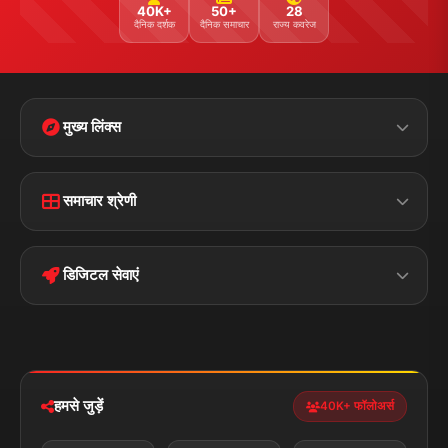
40K+
50+
28
दैनिक दर्शक
दैनिक समाचार
राज्य कवरेज
मुख्य लिंक्स
Home
Contact Us
समाचार श्रेणी
Terms &
Disclaimer
बिहार
क्राइम
Conditions
डिजिटल सेवाएं
पॉलिटिकल
Privacy Policy
झारखण्ड
मोबाइल ऐप
iOS & Android
नेशनल
स्पोर्ट्स
डाउनलोड करें
हमसे जुड़ें
40K+ फॉलोअर्स
न्यूज़ अलर्ट