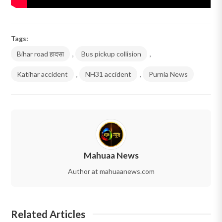
Tags:
Bihar road हादसा
,
Bus pickup collision
,
Katihar accident
,
NH31 accident
,
Purnia News
Mahuaa News
Author at mahuaanews.com
Related Articles