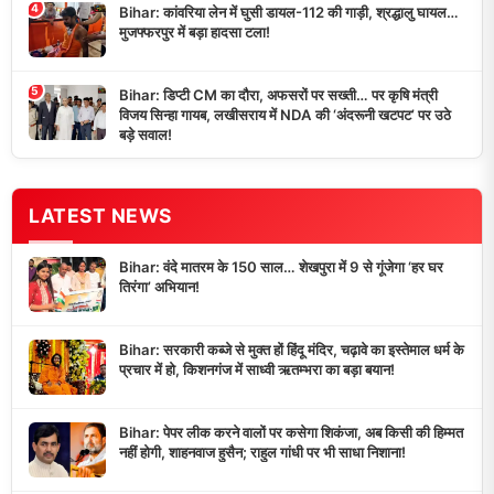
4
Bihar: कांवरिया लेन में घुसी डायल-112 की गाड़ी, श्रद्धालु घायल…
मुजफ्फरपुर में बड़ा हादसा टला!
5
Bihar: डिप्टी CM का दौरा, अफसरों पर सख्ती… पर कृषि मंत्री
विजय सिन्हा गायब, लखीसराय में NDA की ‘अंदरूनी खटपट’ पर उठे
बड़े सवाल!
LATEST NEWS
Bihar: वंदे मातरम के 150 साल… शेखपुरा में 9 से गूंजेगा ‘हर घर
तिरंगा’ अभियान!
Bihar: सरकारी कब्जे से मुक्त हों हिंदू मंदिर, चढ़ावे का इस्तेमाल धर्म के
प्रचार में हो, किशनगंज में साध्वी ऋतम्भरा का बड़ा बयान!
Bihar: पेपर लीक करने वालों पर कसेगा शिकंजा, अब किसी की हिम्मत
नहीं होगी, शाहनवाज हुसैन; राहुल गांधी पर भी साधा निशाना!