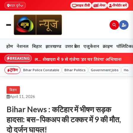
शहर चुनें
लाइव टीवी
ई-पेपर
रिपोर्टर बनें
होम
नेशनल
बिहार
झारखण्ड
उत्तर प्रदेश
एजुकेशन
क्राइम
पॉलिटिक
BREAKING
के 150 साल… शेखपुरा में 9 से गूंजेगा ‘हर घर तिरंगा’ अभियान!
ट्रेंडिंग
Bihar Police Constable
Bihar Politics
Government Jobs
Healt
बिहार
April 11, 2026
Bihar News : कटिहार में भीषण सड़क
हादसा: बस–पिकअप की टक्कर में 9 की मौत,
दो दर्जन घायल!