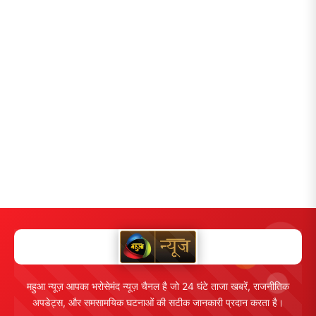
महुआ न्यूज़ आपका भरोसेमंद न्यूज़ चैनल है जो 24 घंटे ताजा खबरें, राजनीतिक
अपडेट्स, और समसामयिक घटनाओं की सटीक जानकारी प्रदान करता है।