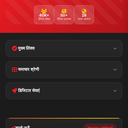
40K+
50+
28
दैनिक दर्शक
दैनिक समाचार
राज्य कवरेज
मुख्य लिंक्स
Home
Contact Us
समाचार श्रेणी
Terms &
Disclaimer
बिहार
क्राइम
Conditions
डिजिटल सेवाएं
पॉलिटिकल
Privacy Policy
झारखण्ड
मोबाइल ऐप
iOS & Android
नेशनल
स्पोर्ट्स
डाउनलोड करें
हमसे जुड़ें
40K+ फॉलोअर्स