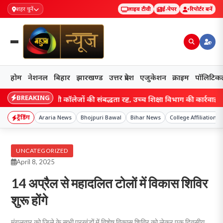
शहर चुनें
लाइव टीवी
ई-पेपर
रिपोर्टर बनें
होम
नेशनल
बिहार
झारखण्ड
उत्तर प्रदेश
एजुकेशन
क्राइम
पॉलिटिक
BREAKING
 के चार डिग्री कॉलेजों की संबद्धता रद्द, उच्च शिक्षा विभाग की कार्रवाई से मचा ह
ट्रेंडिंग
Araria News
Bhojpuri Bawal
Bihar News
College Affiliation
UNCATEGORIZED
April 8, 2025
14 अप्रैल से महादलित टोलों में विकास शिविर
शुरू होंगे
मंगलवार को जिले के सभी प्रखंडों में विशेष विकास शिविर को लेकर एक दिवसीय