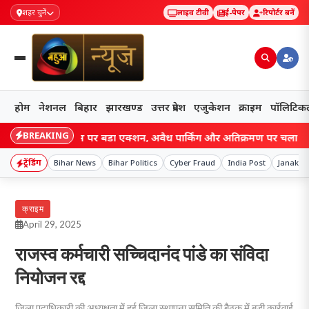
शहर चुनें
लाइव टीवी
ई-पेपर
रिपोर्टर बनें
होम
नेशनल
बिहार
झारखण्ड
उत्तर प्रदेश
एजुकेशन
क्राइम
पॉलिटिक
BREAKING
य में जाम पर बड़ा एक्शन, अवैध पार्किंग और अतिक्रमण पर चला प्रशासन का डंडा,
ट्रेंडिंग
Bihar News
Bihar Politics
Cyber Fraud
India Post
Janaki 
क्राइम
April 29, 2025
राजस्व कर्मचारी सच्चिदानंद पांडे का संविदा
नियोजन रद्द
जिला पदाधिकारी की अध्यक्षता में हुई जिला स्थापना समिति की बैठक में बड़ी कार्रवाई