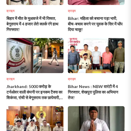
क्राइम
क्राइम
बिहार में मौत के मुआवजे में भी रिश्वत,
Bihar: महिला को बचाना पड़ा भारी,
बेगूसराय में 4 हजार लेते क्लर्क रंगे हाथ
बीच-बचाव करने पर युवक के सिर में घोंप
गिरफ्तार!
दिया चाकू!
क्राइम
क्राइम
Jharkhand: 5000 करोड़ के
Bihar News : NBW वारंटी में 4
टर्नओवर वाली कंपनी पर इनकम टैक्स का
गिरफ्तार, शेखपुरा पुलिस का अभियान
शिकंजा, रांची से बेगूसराय तक छापेमारी,
तेज!
कई ठिकाने जांच के घेरे में!