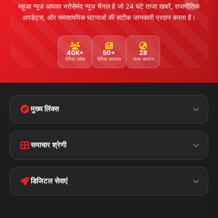
महुआ न्यूज़ आपका भरोसेमंद न्यूज़ चैनल है जो 24 घंटे ताजा खबरें, राजनीतिक
अपडेट्स, और समसामयिक घटनाओं की सटीक जानकारी प्रदान करता है।
40K+
50+
28
दैनिक दर्शक
दैनिक समाचार
राज्य कवरेज
मुख्य लिंक्स
Home
Contact Us
समाचार श्रेणी
Terms &
Disclaimer
बिहार
क्राइम
Conditions
डिजिटल सेवाएं
पॉलिटिकल
Privacy Policy
झारखण्ड
मोबाइल ऐप