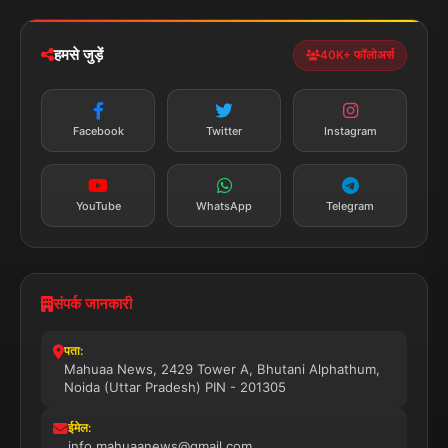
iOS & Android
नेशनल
स्पोर्ट्स
डाउनलोड करें
हमसे जुड़ें
40K+ फॉलोअर्स
न्यूज़ अलर्ट
तत्काल अपडेट
Facebook
Twitter
Instagram
सब्सक्राइब करें
YouTube
WhatsApp
Telegram
संपर्क जानकारी
पता:
Mahuaa News, 2429 Tower A, Bhutani Alphathum,
Noida (Uttar Pradesh) PIN - 201305
ईमेल:
info.mahuaanews@gmail.com