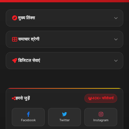
मुख्य लिंक्स
Home
Contact Us
समाचार श्रेणी
Terms &
Disclaimer
बिहार
क्राइम
Conditions
डिजिटल सेवाएं
पॉलिटिकल
Privacy Policy
झारखण्ड
मोबाइल ऐप
iOS & Android
नेशनल
स्पोर्ट्स
डाउनलोड करें
हमसे जुड़ें
40K+ फॉलोअर्स
न्यूज़ अलर्ट
तत्काल अपडेट
Facebook
Twitter
Instagram
सब्सक्राइब करें