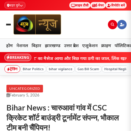
शहर चुनें
लाइव टीवी
ई-पेपर
रिपोर्टर बनें
होम
नेशनल
बिहार
झारखण्ड
उत्तर प्रदेश
एजुकेशन
क्राइम
पॉलिटिक
BREAKING
िल अपडेट’ का मैसेज आया और बिछ गया ठगी का जाल, लिंक खुलते ही बैंक पर ख
ट्रेंडिंग
Bihar Politics
bihar vigilance
Gas Bill Scam
Hospital Neglige
UNCATEGORIZED
February 5, 2026
Bihar News : चारुआवां गांव में CSC
क्रिकेट शॉर्ट बाउंड्री टूर्नामेंट संपन्न, भौकाल
टीम बनी चैंपियन!