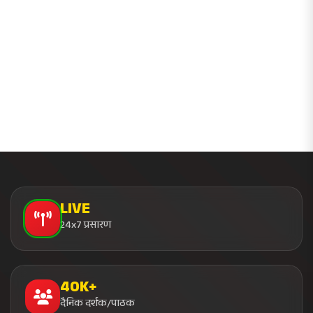
LIVE
24x7 प्रसारण
40K+
दैनिक दर्शक/पाठक