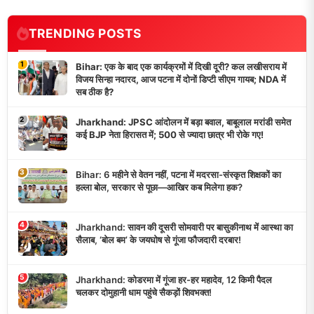
TRENDING POSTS
1
Bihar: एक के बाद एक कार्यक्रमों में दिखी दूरी? कल लखीसराय में
विजय सिन्हा नदारद, आज पटना में दोनों डिप्टी सीएम गायब; NDA में
सब ठीक है?
2
Jharkhand: JPSC आंदोलन में बड़ा बवाल, बाबूलाल मरांडी समेत
कई BJP नेता हिरासत में; 500 से ज्यादा छात्र भी रोके गए!
3
Bihar: 6 महीने से वेतन नहीं, पटना में मदरसा-संस्कृत शिक्षकों का
हल्ला बोल, सरकार से पूछा—आखिर कब मिलेगा हक?
4
Jharkhand: सावन की दूसरी सोमवारी पर बासुकीनाथ में आस्था का
सैलाब, ‘बोल बम’ के जयघोष से गूंजा फौजदारी दरबार!
5
Jharkhand: कोडरमा में गूंजा हर-हर महादेव, 12 किमी पैदल
चलकर दोमुहानी धाम पहुंचे सैकड़ों शिवभक्त!