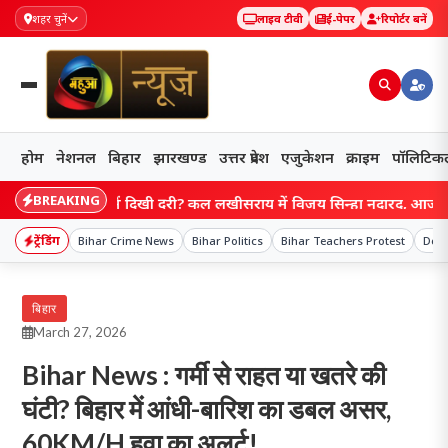
शहर चुनें
लाइव टीवी
ई-पेपर
रिपोर्टर बनें
होम
नेशनल
बिहार
झारखण्ड
उत्तर प्रदेश
एजुकेशन
क्राइम
पॉलिटिक
BREAKING
क्रमों में दिखी दूरी? कल लखीसराय में विजय सिन्हा नदारद, आज पटना में दोनो
ट्रेंडिंग
Bihar Crime News
Bihar Politics
Bihar Teachers Protest
Deo
बिहार
March 27, 2026
Bihar News : गर्मी से राहत या खतरे की
घंटी? बिहार में आंधी-बारिश का डबल असर,
60KM/H हवा का अलर्ट!