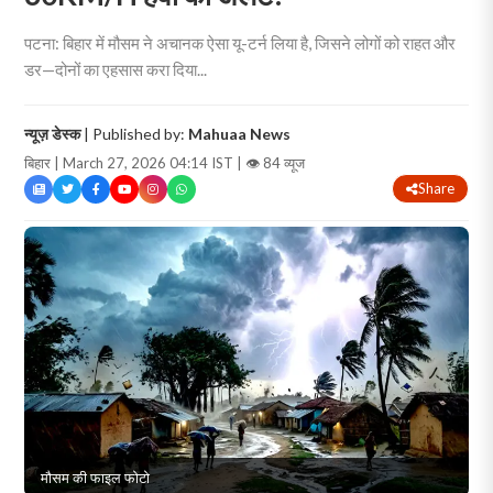
पटना: बिहार में मौसम ने अचानक ऐसा यू-टर्न लिया है, जिसने लोगों को राहत और
डर—दोनों का एहसास करा दिया...
न्यूज़ डेस्क
| Published by:
Mahuaa News
बिहार | March 27, 2026 04:14 IST |
👁 84 व्यूज
Share
मौसम की फाइल फोटो