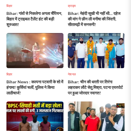
बिहार
क्राइम
Bihar: गांवों से निकलेगा अगला चैंपियन,
Bihar: मेहंदी सूखी भी नहीं थी… दहेज
बिहार में ट्राइबल टैलेंट हंट की बड़ी
की मांग ने छीन ली मनीषा की जिंदगी,
शुरुआत!
सीतामढ़ी में सनसनी!
बिहार
नेशनल
Bihar News : कल्पना पटवारी के शो में
Bihar: चीन की धरती पर तिरंगा
हंगामा! कुर्सियां चलीं, पुलिस ने किया
लहराकर लौटे सेतु मिश्रा, पटना एयरपोर्ट
लाठीचार्ज!
पर हुआ जोरदार स्वागत!