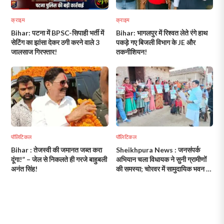
क्राइम
क्राइम
Bihar: पटना में BPSC-सिपाही भर्ती में
Bihar: भागलपुर में रिश्वत लेते रंगे हाथ
सेटिंग का झांसा देकर ठगी करने वाले 3
पकड़े गए बिजली विभाग के JE और
जालसाज गिरफ्तार!
तकनीशियन!
पॉलिटिकल
पॉलिटिकल
Bihar : तेजस्वी की जमानत जब्त करा
Sheikhpura News : जनसंपर्क
दूंगा!” – जेल से निकलते ही गरजे बाहुबली
अभियान चला विधायक ने सुनी ग्रामीणों
अनंत सिंह!
की समस्या; चोरवर में सामुदायिक भवन का
किया शिलान्यास