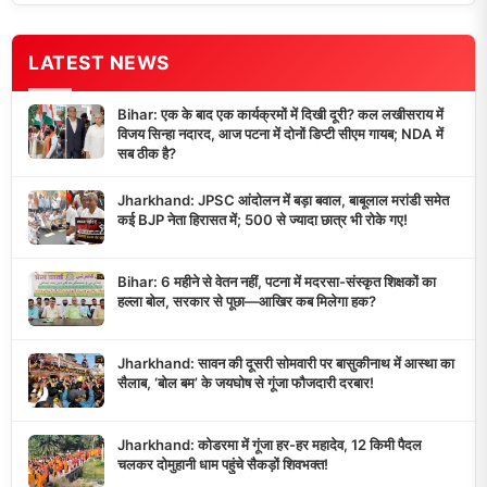
LATEST NEWS
Bihar: एक के बाद एक कार्यक्रमों में दिखी दूरी? कल लखीसराय में
विजय सिन्हा नदारद, आज पटना में दोनों डिप्टी सीएम गायब; NDA में
सब ठीक है?
Jharkhand: JPSC आंदोलन में बड़ा बवाल, बाबूलाल मरांडी समेत
कई BJP नेता हिरासत में; 500 से ज्यादा छात्र भी रोके गए!
Bihar: 6 महीने से वेतन नहीं, पटना में मदरसा-संस्कृत शिक्षकों का
हल्ला बोल, सरकार से पूछा—आखिर कब मिलेगा हक?
Jharkhand: सावन की दूसरी सोमवारी पर बासुकीनाथ में आस्था का
सैलाब, ‘बोल बम’ के जयघोष से गूंजा फौजदारी दरबार!
Jharkhand: कोडरमा में गूंजा हर-हर महादेव, 12 किमी पैदल
चलकर दोमुहानी धाम पहुंचे सैकड़ों शिवभक्त!