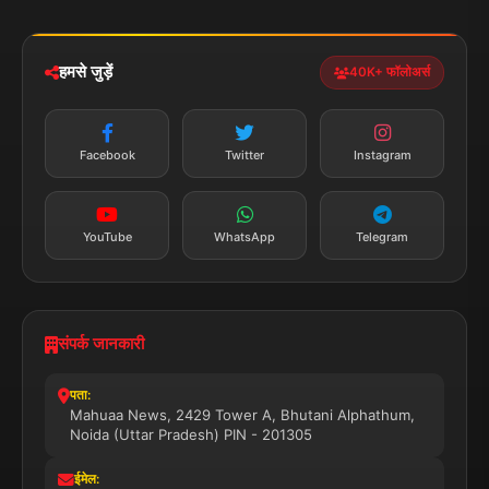
iOS & Android
नेशनल
स्पोर्ट्स
डाउनलोड करें
हमसे जुड़ें
40K+ फॉलोअर्स
न्यूज़ अलर्ट
तत्काल अपडेट
Facebook
Twitter
Instagram
सब्सक्राइब करें
YouTube
WhatsApp
Telegram
संपर्क जानकारी
पता:
Mahuaa News, 2429 Tower A, Bhutani Alphathum,
Noida (Uttar Pradesh) PIN - 201305
ईमेल: