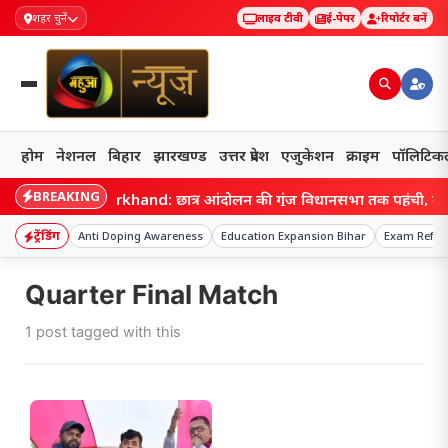
शहर चुनें
लाइव टीवी
ई-पेपर
रिपोर्टर बनें
होम
नेशनल
बिहार
झारखण्ड
उत्तर प्रदेश
एजुकेशन
क्राइम
पॉलिटिक
BREAKING
Jharkhand: छात्र आंदोलन की गूंज विधानसभा तक पहुंची, नारेबा
ट्रेंडिंग
Anti Doping Awareness
Education Expansion Bihar
Exam Refor
Quarter Final Match
1 post tagged with this