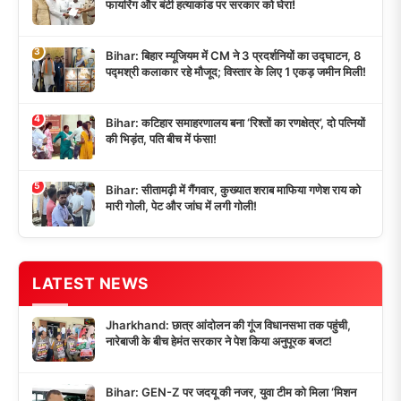
फायरिंग और बंटी हत्याकांड पर सरकार को घेरा!
3
Bihar: बिहार म्यूजियम में CM ने 3 प्रदर्शनियों का उद्घाटन, 8
पद्मश्री कलाकार रहे मौजूद; विस्तार के लिए 1 एकड़ जमीन मिली!
4
Bihar: कटिहार समाहरणालय बना ‘रिश्तों का रणक्षेत्र’, दो पत्नियों
की भिड़ंत, पति बीच में फंसा!
5
Bihar: सीतामढ़ी में गैंगवार, कुख्यात शराब माफिया गणेश राय को
मारी गोली, पेट और जांघ में लगी गोली!
LATEST NEWS
Jharkhand: छात्र आंदोलन की गूंज विधानसभा तक पहुंची,
नारेबाजी के बीच हेमंत सरकार ने पेश किया अनुपूरक बजट!
Bihar: GEN-Z पर जदयू की नजर, युवा टीम को मिला ‘मिशन