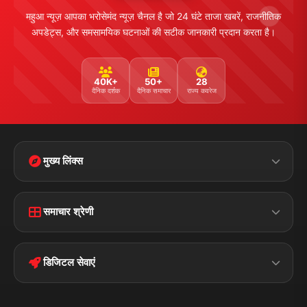
महुआ न्यूज़ आपका भरोसेमंद न्यूज़ चैनल है जो 24 घंटे ताजा खबरें, राजनीतिक
अपडेट्स, और समसामयिक घटनाओं की सटीक जानकारी प्रदान करता है।
40K+
50+
28
दैनिक दर्शक
दैनिक समाचार
राज्य कवरेज
मुख्य लिंक्स
Home
Contact Us
समाचार श्रेणी
Terms &
Disclaimer
बिहार
क्राइम
Conditions
डिजिटल सेवाएं
पॉलिटिकल
Privacy Policy
झारखण्ड
मोबाइल ऐप