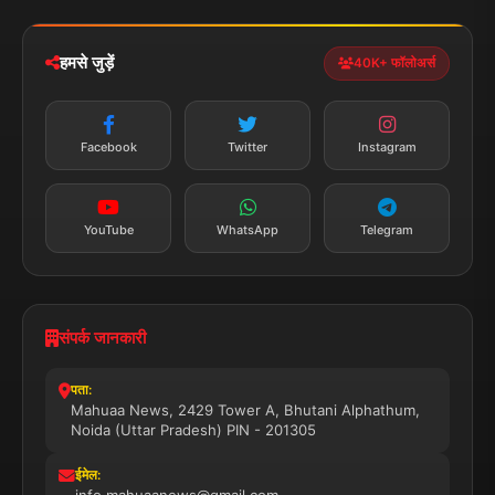
iOS & Android
नेशनल
स्पोर्ट्स
डाउनलोड करें
हमसे जुड़ें
40K+ फॉलोअर्स
न्यूज़ अलर्ट
तत्काल अपडेट
Facebook
Twitter
Instagram
सब्सक्राइब करें
YouTube
WhatsApp
Telegram
संपर्क जानकारी
पता:
Mahuaa News, 2429 Tower A, Bhutani Alphathum,
Noida (Uttar Pradesh) PIN - 201305
ईमेल:
info.mahuaanews@gmail.com