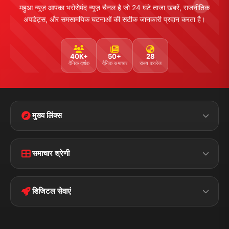
महुआ न्यूज़ आपका भरोसेमंद न्यूज़ चैनल है जो 24 घंटे ताजा खबरें, राजनीतिक
अपडेट्स, और समसामयिक घटनाओं की सटीक जानकारी प्रदान करता है।
40K+
50+
28
दैनिक दर्शक
दैनिक समाचार
राज्य कवरेज
मुख्य लिंक्स
Home
Contact Us
समाचार श्रेणी
Terms &
Disclaimer
बिहार
क्राइम
Conditions
डिजिटल सेवाएं
पॉलिटिकल
Privacy Policy
झारखण्ड
मोबाइल ऐप