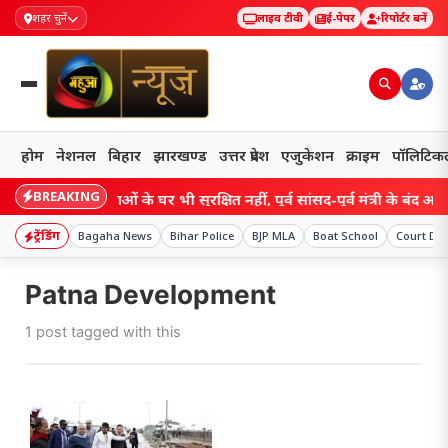
शहर चुनें
लाइव टीवी
ई-पेपर
रिपोर्टर बनें
होम
नेशनल
बिहार
झारखण्ड
उत्तर प्रदेश
एजुकेशन
क्राइम
पॉलिटिक
BREAKING
Bihar: नेताओं के घर भी सुरक्षित नहीं, पूर्व सांसद-पूर्व मंत्री के बंद आवास म
ट्रेंडिंग
Bagaha News
Bihar Police
BJP MLA
Boat School
Court Dec
Patna Development
1 post tagged with this