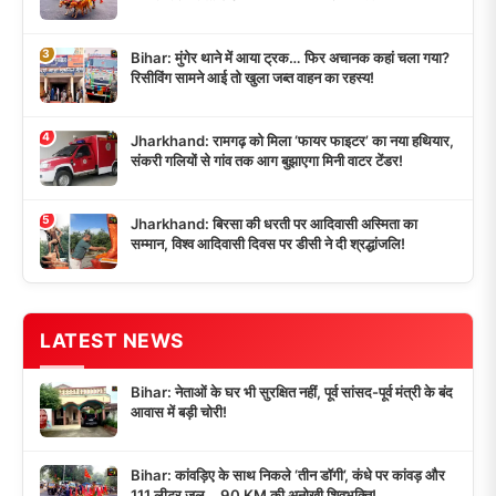
3
Bihar: मुंगेर थाने में आया ट्रक… फिर अचानक कहां चला गया?
रिसीविंग सामने आई तो खुला जब्त वाहन का रहस्य!
4
Jharkhand: रामगढ़ को मिला ‘फायर फाइटर’ का नया हथियार,
संकरी गलियों से गांव तक आग बुझाएगा मिनी वाटर टेंडर!
5
Jharkhand: बिरसा की धरती पर आदिवासी अस्मिता का
सम्मान, विश्व आदिवासी दिवस पर डीसी ने दी श्रद्धांजलि!
LATEST NEWS
Bihar: नेताओं के घर भी सुरक्षित नहीं, पूर्व सांसद-पूर्व मंत्री के बंद
आवास में बड़ी चोरी!
Bihar: कांवड़िए के साथ निकले ‘तीन डॉगी’, कंधे पर कांवड़ और
111 लीटर जल… 90 KM की अनोखी शिवभक्ति!