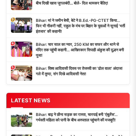
बीच दिखी खास जुगलबंदी… बोले- दिल थामकर बैठिए!
3
Bihar: मां ने जमीन बेची, बेटे ने B.Ed.-PG-CTET किया…
फिर भी नौकरी नहीं, राहुल के मंच पर बिहार के युवाओं ने सुनाई ‘भर्ती
इंतजार’ की कहानी!
4
Bihar: चार साल का प्यार, 250 KM का सफर और थाने से
मंदिर तक पहुंची कहानी… आखिरकार सिपाही अंकुश की दुल्हन बनी
पूजा!
5
Bihar: विश्व आदिवासी दिवस पर तेजस्वी का ‘ढोल वाला’ अंदाज!
गले में तुम्दा, संग दिखे आदिवासी नेता!
LATEST NEWS
Bihar: बाढ़ ने छीना सड़क का रास्ता, चारपाई बनी ‘एंबुलेंस’…
गर्भवती महिला को पानी के बीच अस्पताल पहुंचाने की मजबूरी!