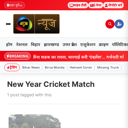
शहर चुनें
लाइव टीवी
ई-पेपर
रिपोर्टर बनें
होम
नेशनल
बिहार
झारखण्ड
उत्तर प्रदेश
एजुकेशन
क्राइम
पॉलिटिक
BREAKING
Bihar: बाढ़ ने छीना सड़क का रास्ता, चारपाई बनी ‘एंबुलेंस’… गर्भवती महिला 
ट्रेंडिंग
Bihar News
Birsa Munda
Hemant Soren
Missing Truck
Ne
New Year Cricket Match
1 post tagged with this