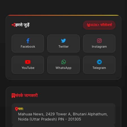
मोबाइल ऐप
iOS & Android
नेशनल
स्पोर्ट्स
डाउनलोड करें
हमसे जुड़ें
40K+ फॉलोअर्स
न्यूज़ अलर्ट
तत्काल अपडेट
Facebook
Twitter
Instagram
सब्सक्राइब करें
YouTube
WhatsApp
Telegram
संपर्क जानकारी
पता:
Mahuaa News, 2429 Tower A, Bhutani Alphathum,
Noida (Uttar Pradesh) PIN - 201305