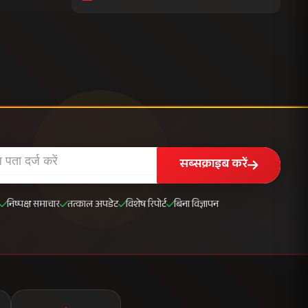
सब्सक्राइब करें
निष्पक्ष समाचार
तत्काल अपडेट
विशेष रिपोर्ट
बिना विज्ञापन