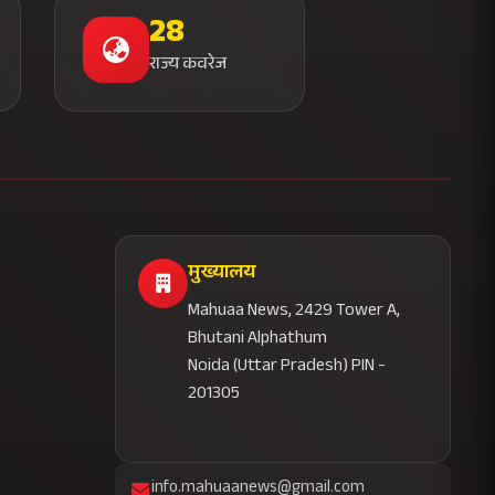
28
राज्य कवरेज
मुख्यालय
Mahuaa News, 2429 Tower A,
Bhutani Alphathum
Noida (Uttar Pradesh) PIN -
201305
info.mahuaanews@gmail.com