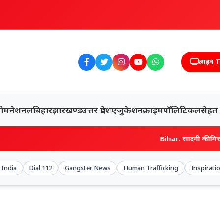
लाइव 
होम
नेशनल
बिहार
झारखण्ड
उत्तर प्रदेश
एजुकेशन
क्राइम
पॉलिटिकल
सेहत
Bihar: सादगी की मिसाल बने IAS शे
 India
Dial 112
Gangster News
Human Trafficking
Inspirati