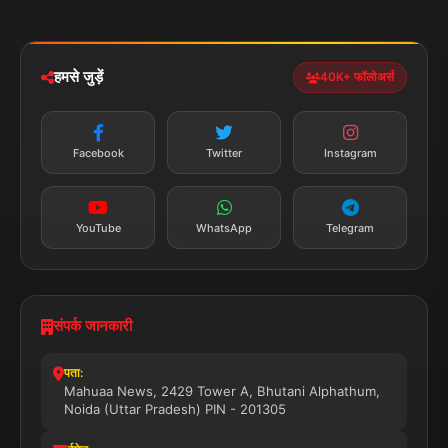
मोबाइल ऐप
iOS & Android
नेशनल
स्पोर्ट्स
डाउनलोड करें
हमसे जुड़ें
40K+ फॉलोअर्स
न्यूज़ अलर्ट
तत्काल अपडेट
Facebook
Twitter
Instagram
सब्सक्राइब करें
YouTube
WhatsApp
Telegram
संपर्क जानकारी
पता:
Mahuaa News, 2429 Tower A, Bhutani Alphathum,
Noida (Uttar Pradesh) PIN - 201305