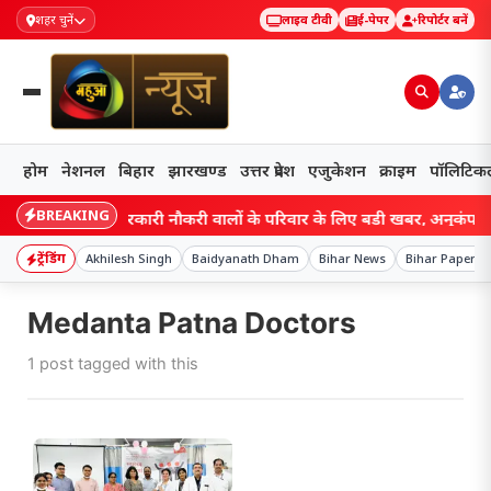
शहर चुनें
लाइव टीवी
ई-पेपर
रिपोर्टर बनें
होम
नेशनल
बिहार
झारखण्ड
उत्तर प्रदेश
एजुकेशन
क्राइम
पॉलिटिक
BREAKING
Bihar: सरकारी नौकरी वालों के परिवार के लिए बड़ी खबर, अनुकंपा नियुक
ट्रेंडिंग
Akhilesh Singh
Baidyanath Dham
Bihar News
Bihar Paper L
Medanta Patna Doctors
1 post tagged with this