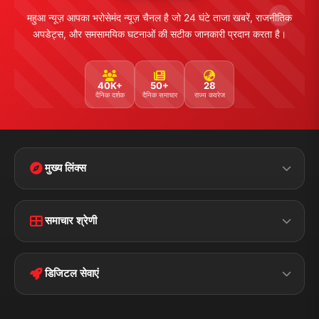
महुआ न्यूज़ आपका भरोसेमंद न्यूज़ चैनल है जो 24 घंटे ताजा खबरें, राजनीतिक
अपडेट्स, और समसामयिक घटनाओं की सटीक जानकारी प्रदान करता है।
40K+
50+
28
दैनिक दर्शक
दैनिक समाचार
राज्य कवरेज
मुख्य लिंक्स
Home
Contact Us
समाचार श्रेणी
Terms &
Disclaimer
बिहार
क्राइम
Conditions
डिजिटल सेवाएं
पॉलिटिकल
Privacy Policy
झारखण्ड
मोबाइल ऐप