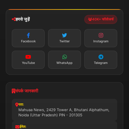
iOS & Android
नेशनल
स्पोर्ट्स
डाउनलोड करें
हमसे जुड़ें
40K+ फॉलोअर्स
न्यूज़ अलर्ट
तत्काल अपडेट
Facebook
Twitter
Instagram
सब्सक्राइब करें
YouTube
WhatsApp
Telegram
संपर्क जानकारी
पता:
Mahuaa News, 2429 Tower A, Bhutani Alphathum,
Noida (Uttar Pradesh) PIN - 201305
ईमेल: