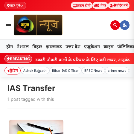
शहर चुनें
लाइव टीवी
ई-पेपर
रिपोर्टर बनें
होम
नेशनल
बिहार
झारखण्ड
उत्तर प्रदेश
एजुकेशन
क्राइम
पॉलिटिक
BREAKING
Bihar: सरकारी नौकरी वालों के परिवार के लिए बड़ी खबर, अनुकंपा नियु
ट्रेंडिंग
Ashok Rajpath
Bihar IAS Officer
BPSC News
crime news
H
IAS Transfer
1 post tagged with this