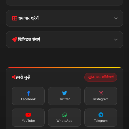
Home
Contact Us
समाचार श्रेणी
Terms &
Disclaimer
बिहार
क्राइम
Conditions
डिजिटल सेवाएं
पॉलिटिकल
Privacy Policy
झारखण्ड
मोबाइल ऐप
iOS & Android
नेशनल
स्पोर्ट्स
डाउनलोड करें
हमसे जुड़ें
40K+ फॉलोअर्स
न्यूज़ अलर्ट
तत्काल अपडेट
Facebook
Twitter
Instagram
सब्सक्राइब करें
YouTube
WhatsApp
Telegram