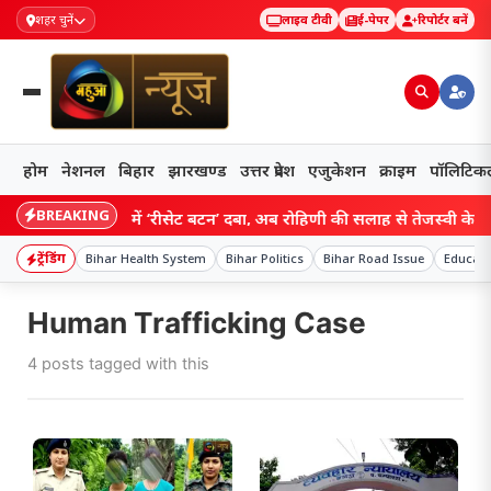
शहर चुनें
लाइव टीवी
ई-पेपर
रिपोर्टर बनें
होम
नेशनल
बिहार
झारखण्ड
उत्तर प्रदेश
एजुकेशन
क्राइम
पॉलिटिक
BREAKING
Bihar: राजद में ‘रीसेट बटन’ दबा, अब रोहिणी की सलाह से तेजस्वी के सामने
ट्रेंडिंग
Bihar Health System
Bihar Politics
Bihar Road Issue
Educati
Human Trafficking Case
4 posts tagged with this