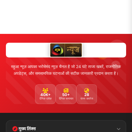
महुआ न्यूज़ आपका भरोसेमंद न्यूज़ चैनल है जो 24 घंटे ताजा खबरें, राजनीतिक
अपडेट्स, और समसामयिक घटनाओं की सटीक जानकारी प्रदान करता है।
40K+
50+
28
दैनिक दर्शक
दैनिक समाचार
राज्य कवरेज
मुख्य लिंक्स