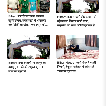
Bihar: डांट से घर छोड़ा, नरक में
Bihar: मानव तस्करी और हत्या—दो
पहुंची छात्रा; कोलकाता से भागलपुर
बड़े मामलों में बगहा कोर्ट सख्त,
तक ‘सौदे’ का खेल, मुजफ्फरपुर की
उम्रकैद की सजा; स्पीडी ट्रायल से
छात्रा के साथ नालंदा की युवती भी
24 दिन में फैसला!
रेस्क्यू!
Bihar News : महंगे शौक ने बदली
Bihar: मानव तस्करों पर कानून का
जिंदगी, बेगूसराय होटल में कॉल गर्ल
हथौड़ा, मां-बेटे को उम्रकैद, 1-1
रैकेट का खुलासा!
लाख का जुर्माना!