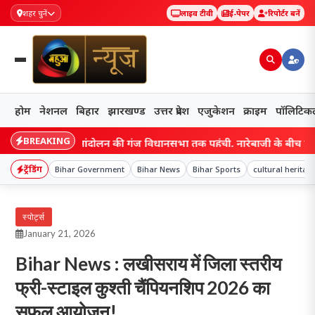
शहर चुनें
लाइव टीवी
ई-पेपर
रिपोर्टर बनें
होम
नेशनल
बिहार
झारखण्ड
उत्तर प्रदेश
एजुकेशन
क्राइम
पॉलिटिक
BREAKING
छात्र आंदोलन की गूंज विधानसभा तक पहुंची, नारेबाजी के बीच हेमंत सरकार न
ट्रेंडिंग
Bihar Government
Bihar News
Bihar Sports
cultural heritag
स्पोर्ट्स
January 21, 2026
Bihar News : लखीसराय में जिला स्तरीय
फ्री-स्टाइल कुश्ती चैंपियनशिप 2026 का
सफल आयोजन!