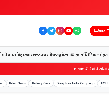
लाइव 
होम
नेशनल
बिहार
झारखण्ड
उत्तर प्रदेश
एजुकेशन
क्राइम
पॉलिटिकल
सेहत
Bihar: वीडियो ने खोली सड़क निर्माण
er
Bihar News
Bribery Case
Drug Free India Campaign
EOU 