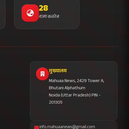
28
राज्य कवरेज
मुख्यालय
Mahuaa News, 2429 Tower A,
Bhutani Alphathum
Noida (Uttar Pradesh) PIN -
201305
info.mahuaanews@gmail.com