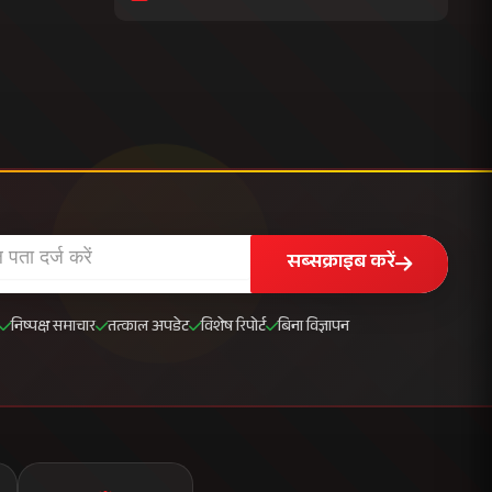
सब्सक्राइब करें
निष्पक्ष समाचार
तत्काल अपडेट
विशेष रिपोर्ट
बिना विज्ञापन