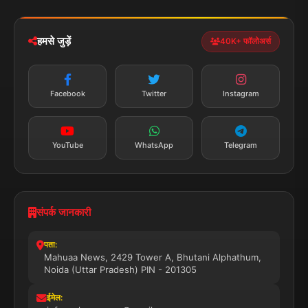
iOS & Android
नेशनल
स्पोर्ट्स
डाउनलोड करें
हमसे जुड़ें
40K+ फॉलोअर्स
न्यूज़ अलर्ट
तत्काल अपडेट
Facebook
Twitter
Instagram
सब्सक्राइब करें
YouTube
WhatsApp
Telegram
संपर्क जानकारी
पता:
Mahuaa News, 2429 Tower A, Bhutani Alphathum,
Noida (Uttar Pradesh) PIN - 201305
ईमेल: