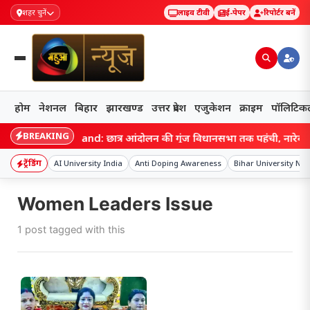
शहर चुनें
लाइव टीवी
ई-पेपर
रिपोर्टर बनें
होम
नेशनल
बिहार
झारखण्ड
उत्तर प्रदेश
एजुकेशन
क्राइम
पॉलिटिक
BREAKING
Jharkhand: छात्र आंदोलन की गूंज विधानसभा तक पहुंची, नारेबाजी 
ट्रेंडिंग
AI University India
Anti Doping Awareness
Bihar University Ne
Women Leaders Issue
1 post tagged with this