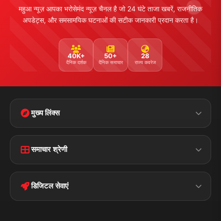
महुआ न्यूज़ आपका भरोसेमंद न्यूज़ चैनल है जो 24 घंटे ताजा खबरें, राजनीतिक
अपडेट्स, और समसामयिक घटनाओं की सटीक जानकारी प्रदान करता है।
40K+
50+
28
दैनिक दर्शक
दैनिक समाचार
राज्य कवरेज
मुख्य लिंक्स
Home
Contact Us
समाचार श्रेणी
Terms &
Disclaimer
बिहार
क्राइम
Conditions
डिजिटल सेवाएं
पॉलिटिकल
Privacy Policy
झारखण्ड
मोबाइल ऐप