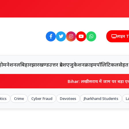
लाइव 
होम
नेशनल
बिहार
झारखण्ड
उत्तर प्रदेश
एजुकेशन
क्राइम
पॉलिटिकल
सेहत
Bihar: लखीसराय में जाम पर बड़ा एक्शन, अवैध पार्कि
itics
Crime
Cyber Fraud
Devotees
Jharkhand Students
L