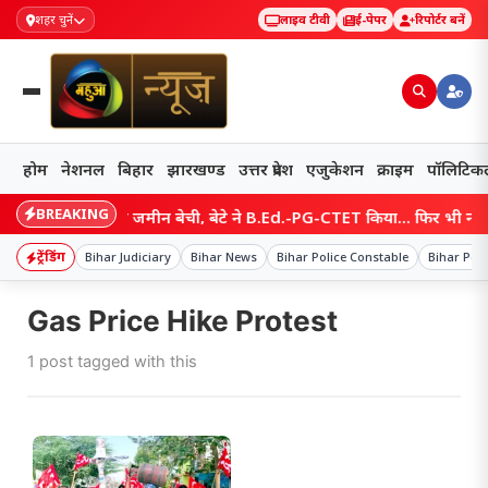
शहर चुनें
लाइव टीवी
ई-पेपर
रिपोर्टर बनें
होम
नेशनल
बिहार
झारखण्ड
उत्तर प्रदेश
एजुकेशन
क्राइम
पॉलिटिक
BREAKING
Bihar: मां ने जमीन बेची, बेटे ने B.Ed.-PG-CTET किया… फिर भी नौकरी नही
ट्रेंडिंग
Bihar Judiciary
Bihar News
Bihar Police Constable
Bihar Poli
Gas Price Hike Protest
1 post tagged with this