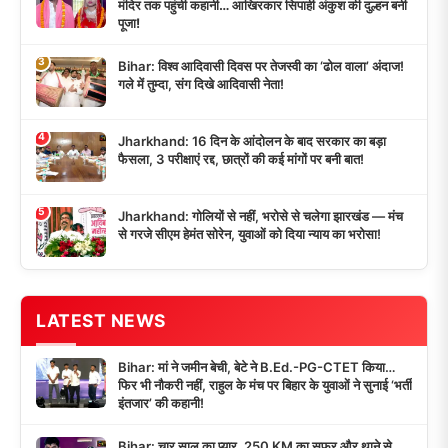
मंदिर तक पहुंची कहानी… आखिरकार सिपाही अंकुश की दुल्हन बनी
पूजा!
3
Bihar: विश्व आदिवासी दिवस पर तेजस्वी का ‘ढोल वाला’ अंदाज!
गले में तुम्दा, संग दिखे आदिवासी नेता!
4
Jharkhand: 16 दिन के आंदोलन के बाद सरकार का बड़ा
फैसला, 3 परीक्षाएं रद्द, छात्रों की कई मांगों पर बनी बात!
5
Jharkhand: गोलियों से नहीं, भरोसे से चलेगा झारखंड — मंच
से गरजे सीएम हेमंत सोरेन, युवाओं को दिया न्याय का भरोसा!
LATEST NEWS
Bihar: मां ने जमीन बेची, बेटे ने B.Ed.-PG-CTET किया…
फिर भी नौकरी नहीं, राहुल के मंच पर बिहार के युवाओं ने सुनाई ‘भर्ती
इंतजार’ की कहानी!
Bihar: चार साल का प्यार, 250 KM का सफर और थाने से