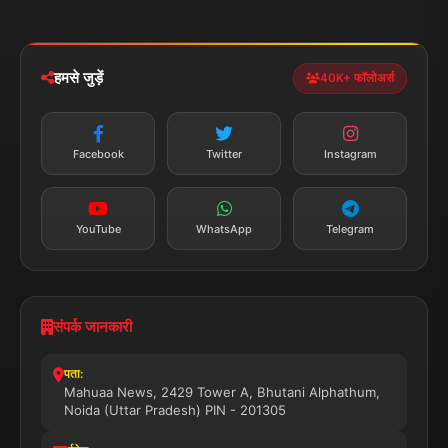
मोबाइल ऐप
iOS & Android
नेशनल
स्पोर्ट्स
डाउनलोड करें
हमसे जुड़ें
40K+ फॉलोअर्स
न्यूज़ अलर्ट
तत्काल अपडेट
Facebook
Twitter
Instagram
सब्सक्राइब करें
YouTube
WhatsApp
Telegram
संपर्क जानकारी
पता:
Mahuaa News, 2429 Tower A, Bhutani Alphathum,
Noida (Uttar Pradesh) PIN - 201305