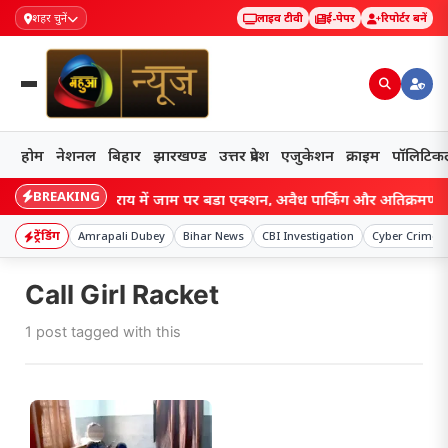
शहर चुनें
लाइव टीवी
ई-पेपर
रिपोर्टर बनें
होम
नेशनल
बिहार
झारखण्ड
उत्तर प्रदेश
एजुकेशन
क्राइम
पॉलिटिक
BREAKING
Bihar: लखीसराय में जाम पर बड़ा एक्शन, अवैध पार्किंग और अतिक्रमण पर चला प
ट्रेंडिंग
Amrapali Dubey
Bihar News
CBI Investigation
Cyber Crime A
Call Girl Racket
1 post tagged with this