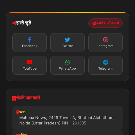
मोबाइल ऐप
iOS & Android
नेशनल
स्पोर्ट्स
डाउनलोड करें
हमसे जुड़ें
40K+ फॉलोअर्स
न्यूज़ अलर्ट
तत्काल अपडेट
Facebook
Twitter
Instagram
सब्सक्राइब करें
YouTube
WhatsApp
Telegram
संपर्क जानकारी
पता:
Mahuaa News, 2429 Tower A, Bhutani Alphathum,
Noida (Uttar Pradesh) PIN - 201305